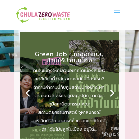
Green Job: นักออกแบบ
บ้านให้ป่าในเมือง
คนในเมืองใหญ่ล้วนอยากได้เมืองสีเขียว
แต่สีเขียวที่ว่าล่ะ อยากอยู่ในเมืองไหม?
ถ้าถามคำถามนี้กับภูมิสถาปนิกอย่าง ผศ.
ดร.กนกวลี สุธีธร ภูมิสถาปนิก ภาควิชา
ภูมิสถาปัตยกรรม คณะ
สถาปัตยกรรมศาสตร์ จุฬาลงกรณ์
มหาวิทยาลัย อาจารย์ก็จะตอบแทนต้นไม้
ว่า “ต้นไม้ปลูกในเมือง อยู่ได้...